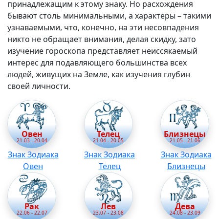
принадлежащим к этому знаку. Но расхождения
бывают столь минимальными, а характеры – такими
узнаваемыми, что, конечно, на эти несовпадения
никто не обращает внимания, делая скидку, зато
изучение гороскопа представляет неиссякаемый
интерес для подавляющего большинства всех
людей, живущих на Земле, как изучения глубин
своей личности.
Овен
Телец
Близнецы
21.03 - 20.04
21.04 - 20.05
21.05 - 21.06
Знак Зодиака
Знак Зодиака
Знак Зодиака
Овен
Телец
Близнецы
Рак
Лев
Дева
22.06 - 22.07
23.07 - 23.08
24.08 - 23.09