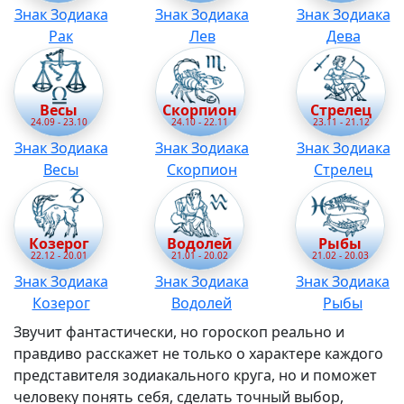
Знак Зодиака
Знак Зодиака
Знак Зодиака
Рак
Лев
Дева
Весы
Скорпион
Стрелец
24.09 - 23.10
24.10 - 22.11
23.11 - 21.12
Знак Зодиака
Знак Зодиака
Знак Зодиака
Весы
Скорпион
Стрелец
Козерог
Водолей
Рыбы
22.12 - 20.01
21.01 - 20.02
21.02 - 20.03
Знак Зодиака
Знак Зодиака
Знак Зодиака
Козерог
Водолей
Рыбы
Звучит фантастически, но гороскоп реально и
правдиво расскажет не только о характере каждого
представителя зодиакального круга, но и поможет
человеку понять себя, сделать точный выбор,